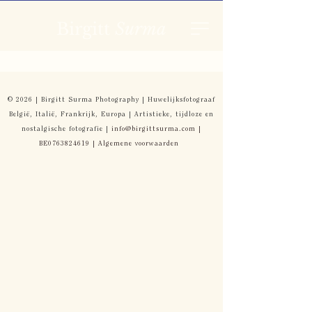
Birgitt
Surma
© 2026 | Birgitt Surma Photography | Huwelijksfotograaf
België, Italië, Frankrijk, Europa | Artistieke, tijdloze en
nostalgische fotografie |
info@birgittsurma.com
|
BE0763824619 | Algemene voorwaarden